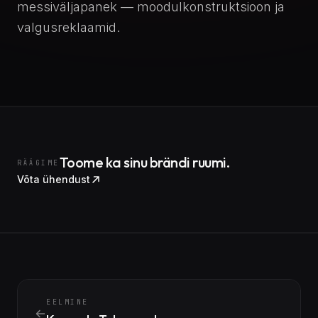
messiväljapanek — moodulkonstruktsioon ja
valgusreklaamid.
Toome ka sinu brändi ruumi.
RÄÄGIME
Võta ühendust
EELMINE