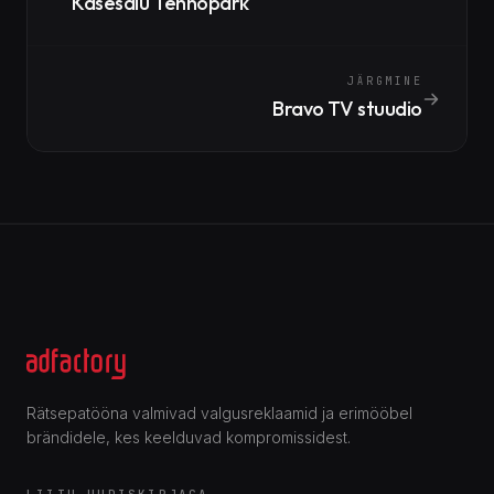
Kasesalu Tehnopark
JÄRGMINE
Bravo TV stuudio
Rätsepatööna valmivad valgusreklaamid ja erimööbel
brändidele, kes keelduvad kompromissidest.