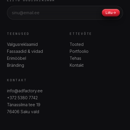
LIITU UUDISKIRJAGA
Liitu
TEENUSED
ETTEVÕTE
Valgusreklaamid
Tooted
Fassaadid & viidad
Portfoolio
Erimööbel
Tehas
Bränding
Kontakt
KONTAKT
info@adfactory.ee
+372 5380 7742
Tänassilma tee 19
76406
Saku vald