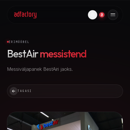
ERIMÖÖBEL
BestAir
messistend
Messiväljapanek BestAiri jaoks.
TAGASI