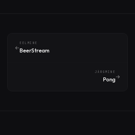
EELMINE
BeerStream
JÄRGMINE
Pong