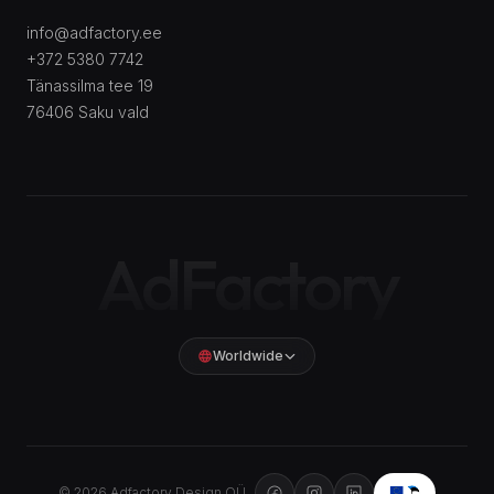
info@adfactory.ee
+372 5380 7742
Tänassilma tee 19
76406
Saku vald
AdFactory
Worldwide
EUROOPA
Österreich
Česko
Worldwide
AT
CZ
Leuchtreklame
Světelné reklamy
©
2026
Adfactory Design OÜ