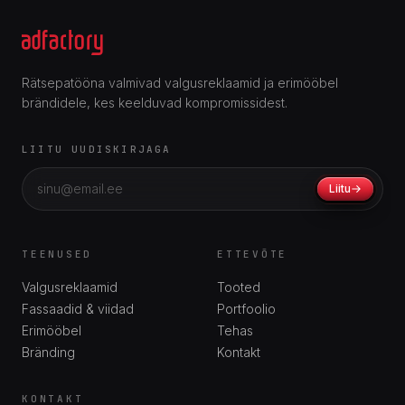
Rätsepatööna valmivad valgusreklaamid ja erimööbel
brändidele, kes keelduvad kompromissidest.
LIITU UUDISKIRJAGA
Liitu
TEENUSED
ETTEVÕTE
Valgusreklaamid
Tooted
Fassaadid & viidad
Portfoolio
Erimööbel
Tehas
Bränding
Kontakt
KONTAKT