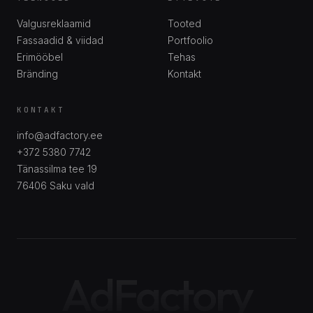
Valgusreklaamid
Tooted
Fassaadid & viidad
Portfoolio
Erimööbel
Tehas
Bränding
Kontakt
KONTAKT
info@adfactory.ee
+372 5380 7742
Tänassilma tee 19
76406
Saku vald
AdFactory