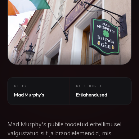
KLIENT
KATEGOORIA
Mad Murphy's
Erilahendused
Mad Murphy's pubile toodetud eritellimusel
valgustatud silt ja brändielemendid, mis