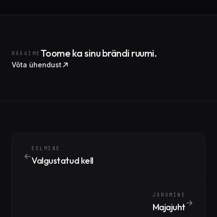
Toome ka sinu brändi ruumi.
RÄÄGIME
Võta ühendust
EELMINE
Valgustatud kell
JÄRGMINE
Majajuht