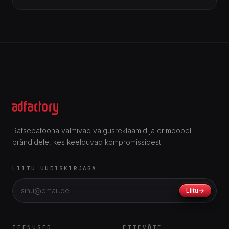
Rätsepatööna valmivad valgusreklaamid ja erimööbel
brändidele, kes keelduvad kompromissidest.
LIITU UUDISKIRJAGA
Liitu
TEENUSED
ETTEVÕTE