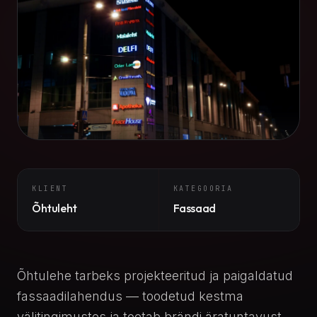
KLIENT
KATEGOORIA
Õhtuleht
Fassaad
Õhtulehe tarbeks projekteeritud ja paigaldatud
fassaadilahendus — toodetud kestma
välitingimustes ja toetab brändi äratuntavust.