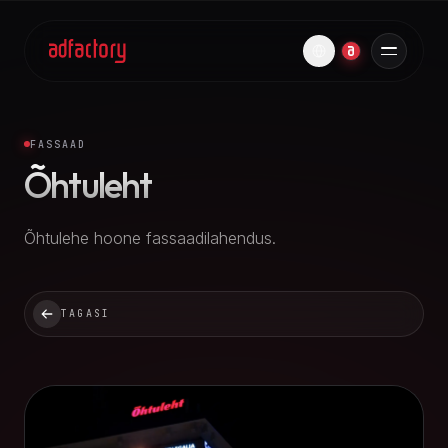
FASSAAD
Õhtuleht
Õhtulehe hoone fassaadilahendus.
TAGASI