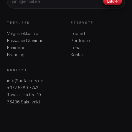
Liitu
TEENUSED
ETTEVÕTE
Valgusreklaamid
Tooted
Fassaadid & viidad
Portfoolio
Erimööbel
Tehas
Bränding
Kontakt
KONTAKT
info@adfactory.ee
+372 5380 7742
Tänassilma tee 19
76406
Saku vald