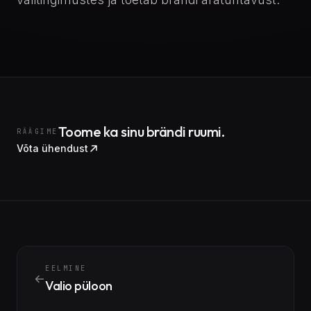
Toome ka sinu brändi ruumi.
RÄÄGIME
Võta ühendust
EELMINE
Valio püloon