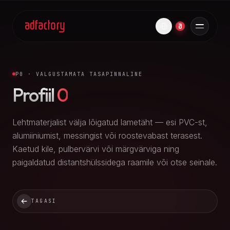
P0 · VALGUSTAMATA TASAPINNALINE
Profiil
0
Lehtmaterjalist välja lõigatud lametäht — esi PVC-st,
alumiiniumist, messingist või roostevabast terasest.
Kaetud kile, pulbervärvi või märgvärviga ning
paigaldatud distantshülssidega raamile või otse seinale.
TAGASI