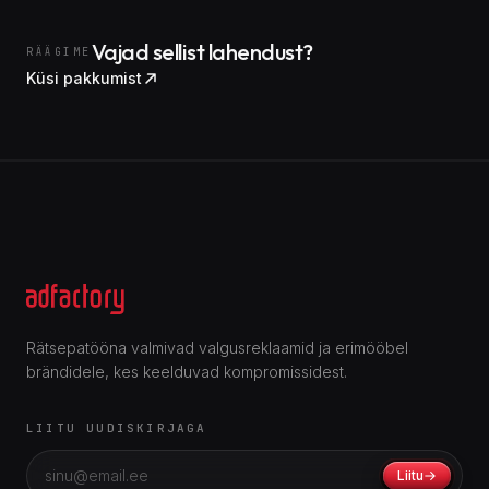
Vajad sellist lahendust?
RÄÄGIME
Küsi pakkumist
Rätsepatööna valmivad valgusreklaamid ja erimööbel
brändidele, kes keelduvad kompromissidest.
LIITU UUDISKIRJAGA
Liitu