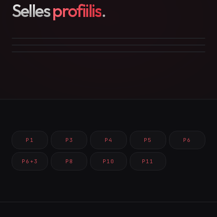
Selles
profiilis
.
P1
P3
P4
P5
P6
P6+3
P8
P10
P11