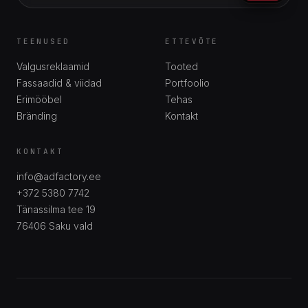
TEENUSED
ETTEVÕTE
Valgusreklaamid
Tooted
Fassaadid & viidad
Portfoolio
Erimööbel
Tehas
Bränding
Kontakt
KONTAKT
info@adfactory.ee
+372 5380 7742
Tänassilma tee 19
76406
Saku vald