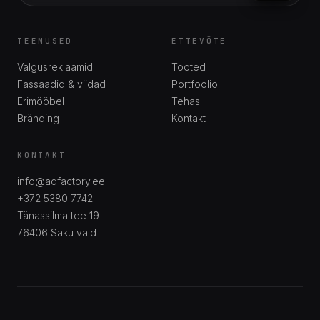
TEENUSED
ETTEVÕTE
Valgusreklaamid
Tooted
Fassaadid & viidad
Portfoolio
Erimööbel
Tehas
Bränding
Kontakt
KONTAKT
info@adfactory.ee
+372 5380 7742
Tänassilma tee 19
76406
Saku vald