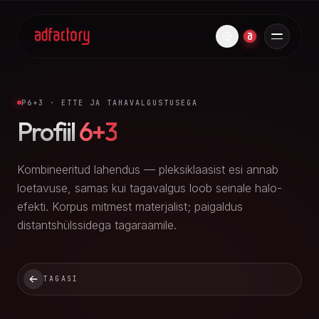
P6+3 · ETTE JA TAHAVALGUSTUSEGA
Profiil
6+3
Kombineeritud lahendus — pleksiklaasist esi annab
loetavuse, samas kui tagavalgus loob seinale halo-
efekti. Korpus mitmest materjalist; paigaldus
distantshülssidega tagaraamile.
TAGASI