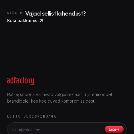
Vajad sellist lahendust?
RÄÄGIME
Küsi pakkumist
Rätsepatööna valmivad valgusreklaamid ja erimööbel
brändidele, kes keelduvad kompromissidest.
LIITU UUDISKIRJAGA
Liitu