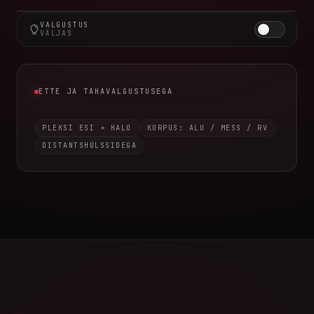
VALGUSTUS
P6+3
ETTE JA TAHAVALGUSTUSEGA
VÄLJAS
ETTE JA TAHAVALGUSTUSEGA
PLEKSI ESI + HALO
KORPUS: ALU / MESS / RV
DISTANTSHÜLSSIDEGA