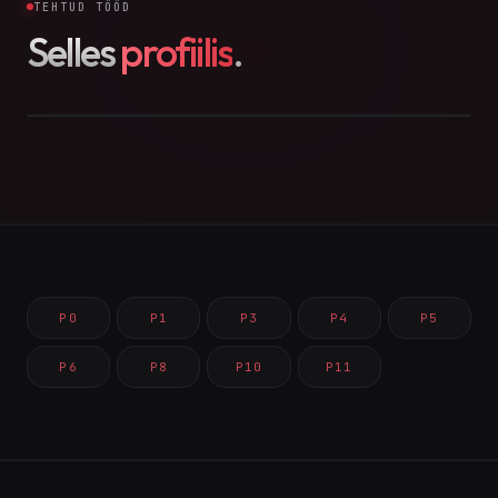
TEHTUD TÖÖD
Selles
profiilis
.
P0
P1
P3
P4
P5
P6
P8
P10
P11