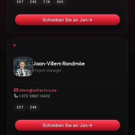
EST
ENG
FIN
RUS
Schreiben Sie an Jan
Jaan-Villem Randmäe
Project manager
villem@adfactory.ee
+372 5887 0432
EST
ENG
Schreiben Sie an Jan