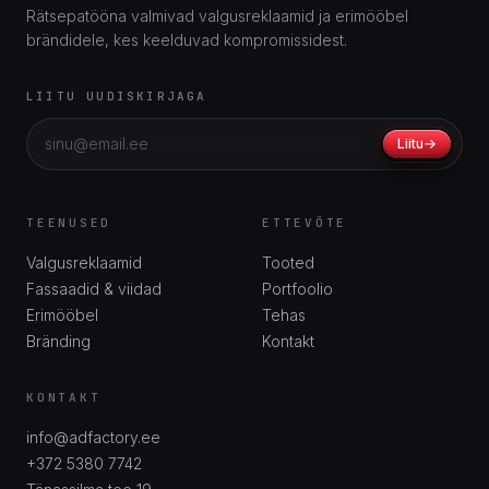
Rätsepatööna valmivad valgusreklaamid ja erimööbel
brändidele, kes keelduvad kompromissidest.
LIITU UUDISKIRJAGA
Liitu
TEENUSED
ETTEVÕTE
Valgusreklaamid
Tooted
Fassaadid & viidad
Portfoolio
Erimööbel
Tehas
Bränding
Kontakt
KONTAKT
info@adfactory.ee
+372 5380 7742